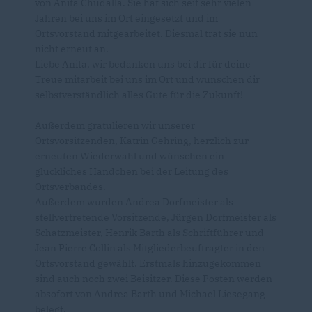
von Anita Chudalla. Sie hat sich seit sehr vielen
Jahren bei uns im Ort eingesetzt und im
Ortsvorstand mitgearbeitet. Diesmal trat sie nun
nicht erneut an.
Liebe Anita, wir bedanken uns bei dir für deine
Treue mitarbeit bei uns im Ort und wünschen dir
selbstverständlich alles Gute für die Zukunft!
Außerdem gratulieren wir unserer
Ortsvorsitzenden, Katrin Gehring, herzlich zur
erneuten Wiederwahl und wünschen ein
glückliches Händchen bei der Leitung des
Ortsverbandes.
Außerdem wurden Andrea Dorfmeister als
stellvertretende Vorsitzende, Jürgen Dorfmeister als
Schatzmeister, Henrik Barth als Schriftführer und
Jean Pierre Collin als Mitgliederbeuftragter in den
Ortsvorstand gewählt. Erstmals hinzugekommen
sind auch noch zwei Beisitzer. Diese Posten werden
absofort von Andrea Barth und Michael Liesegang
belegt.