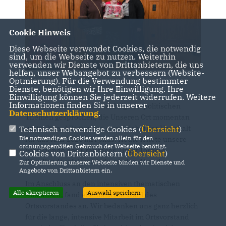
Cookie Hinweis
Diese Webseite verwendet Cookies, die notwendig
sind, um die Webseite zu nutzen. Weiterhin
verwenden wir Dienste von Drittanbietern, die uns
helfen, unser Webangebot zu verbessern (Website-
Optmierung). Für die Verwendung bestimmter
Dienste, benötigen wir Ihre Einwilligung. Ihre
Einwilligung können Sie jederzeit widerrufen. Weitere
Informationen finden Sie in unserer
Dabei wurden über die wichtigsten politischen
Datenschutzerklärung
.
Themen gesprochen, die Unseren Ort momentan
umtreiben. Allem voran stand dabei der Haushalt
Technisch notwendige Cookies (
Übersicht
)
Die notwendigen Cookies werden allein für den
für das Jahr 2026 im Fokus. Heute leitete unsere
ordnungsgemäßen Gebrauch der Webseite benötigt.
Vorsitzende des Kreistages, Brigit Tornow-
Cookies von Drittanbietern (
Übersicht
)
Wendlandt erfolgreich durch den Abend.
Zur Optimierung unserer Webseite binden wir Dienste und
Angebote von Drittanbietern ein.
Im Anschluss an den intensiven thematischen
Alle akzeptieren
Auswahl speichern
Austausch, fand ebenfalls die Wahl des
Ortsvorstandes an. Wir bedanken uns ganz herzlich
für die lange, intensive Mitarbeit im Ortsvorstand